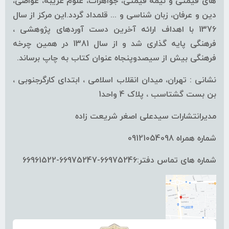
های قیمتی و نیمه قیمتی، جواهرات، علوم غریبه، غواصی،
دین و عرفان، زبان شناسی و ... قلمداد گردد.این مرکز از سال
1376 با اهداف ارائه آخرین دست آوردهای پژوهشی ،
فرهنگی پایه گذاری شد و از سال 1381 در همین چرخه
فرهنگی بیش از سیصدوپنجاه عنوان کتاب به چاپ برساند.
نشانی : تهران، میدان انقلاب اسلامی ، ابتدای کارگرجنوبی ،
بن بست گشتاسب ، پلاک 4 واحد1
مدیرانتشارات سیدعلی اصغر شریعت زاده
شماره همراه 09121054098
شماره های تماس دفتر:66975246-66975247-66961522