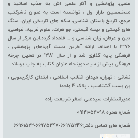
علمی، پژوهشی و آثار علمی اش به جذب اساتید و
متخصصین طراز اول ، توانسته است به عنوان ناشرکتب
مرجع، تاریخ باستان شناسی، سکه های تاریخی ایران، سنگ
های قیمتی و نیمه قیمتی، جواهرات، علوم غریبه، غواصی،
دین و عرفان، زبان شناسی و ... قلمداد گردد.این مرکز از سال
1376 با اهداف ارائه آخرین دست آوردهای پژوهشی ،
فرهنگی پایه گذاری شد و از سال 1381 در همین چرخه
فرهنگی بیش از سیصدوپنجاه عنوان کتاب به چاپ برساند.
نشانی : تهران، میدان انقلاب اسلامی ، ابتدای کارگرجنوبی ،
بن بست گشتاسب ، پلاک 4 واحد1
مدیرانتشارات سیدعلی اصغر شریعت زاده
شماره همراه 09121054098
شماره های تماس دفتر:66975246-66975247-66961522