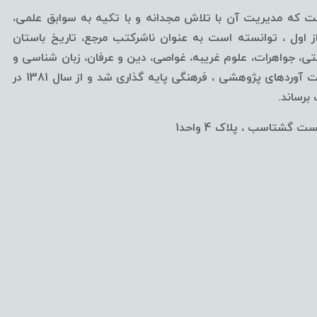
ه مدیریت آن با تلاش مجدانه و با تکیه به سوابق علمی،
ول ، توانسته است به عنوان ناشرکتب مرجع، تاریخ باستان
، جواهرات، علوم غریبه، غواصی، دین و عرفان، زبان شناسی و
... قلمداد گردد.این مرکز از سال 1376 با اهداف ارائه آخرین دست آوردهای پژوهشی ، فرهنگی پایه گذاری شد و از سال 1381 در
رساند.
 گشتاسب ، پلاک 4 واحد1