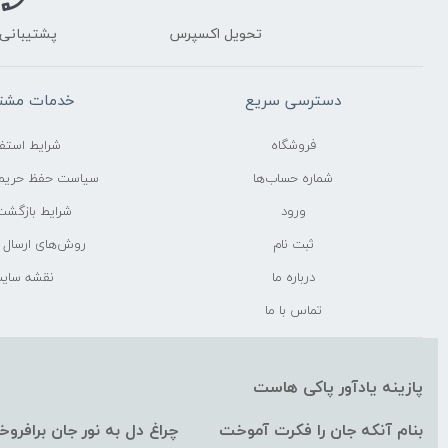
تحویل اکسپرس
پشتیبانی 24 ساعت
دسترسی سریع
خدمات مشتر
فروشگاه
شرایط استفا
شماره حساب‌ها
سیاست حفظ حری
ورود
شرایط بازگشت 
ثبت نام
روش‌های ارسال
درباره ما
نقشه سای
تماس با ما
پازینه یادآور پاکی هاست
بنام آنکه جان را فکرت آموخت چراغ دل به نور جان برافرو