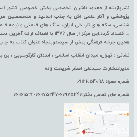
نشرپازینه از معدود ناشران تخصصی بخش خصوصی کشور است ک
پژوهشی و آثار علمی اش به جذب اساتید و متخصصین طراز ا
شناسی، سکه های تاریخی ایران، سنگ های قیمتی و نیمه قیمتی
همین چرخه فرهنگی بیش از سیصدوپنجاه عنوان کتاب به چاپ ب
نشانی : تهران، میدان انقلاب اسلامی ، ابتدای کارگرجنوبی ، بن بست
مدیرانتشارات سیدعلی اصغر شریعت زاده
شماره همراه 09121054098
شماره های تماس دفتر:66975246-66975247-66961522