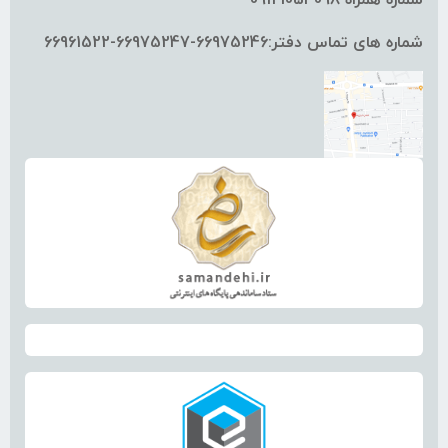
شماره های تماس دفتر:66975246-66975247-66961522