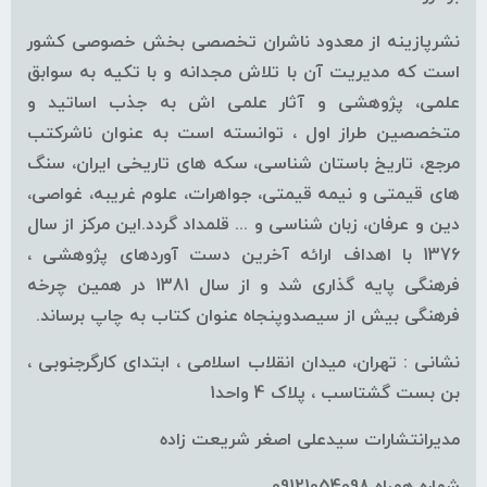
نشرپازینه از معدود ناشران تخصصی بخش خصوصی کشور
است که مدیریت آن با تلاش مجدانه و با تکیه به سوابق
علمی، پژوهشی و آثار علمی اش به جذب اساتید و
متخصصین طراز اول ، توانسته است به عنوان ناشرکتب
مرجع، تاریخ باستان شناسی، سکه های تاریخی ایران، سنگ
های قیمتی و نیمه قیمتی، جواهرات، علوم غریبه، غواصی،
دین و عرفان، زبان شناسی و ... قلمداد گردد.این مرکز از سال
1376 با اهداف ارائه آخرین دست آوردهای پژوهشی ،
فرهنگی پایه گذاری شد و از سال 1381 در همین چرخه
فرهنگی بیش از سیصدوپنجاه عنوان کتاب به چاپ برساند.
نشانی : تهران، میدان انقلاب اسلامی ، ابتدای کارگرجنوبی ،
بن بست گشتاسب ، پلاک 4 واحد1
مدیرانتشارات سیدعلی اصغر شریعت زاده
شماره همراه 09121054098