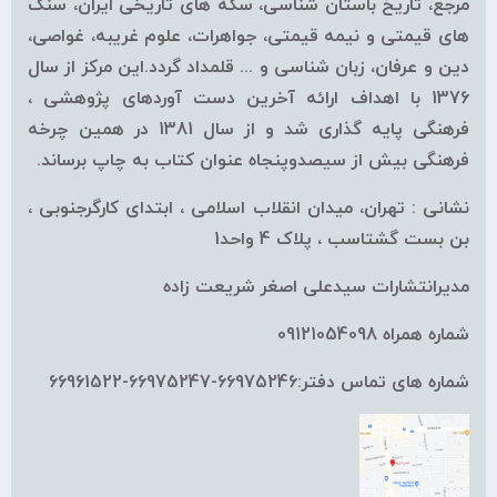
مرجع، تاریخ باستان شناسی، سکه های تاریخی ایران، سنگ
های قیمتی و نیمه قیمتی، جواهرات، علوم غریبه، غواصی،
دین و عرفان، زبان شناسی و ... قلمداد گردد.این مرکز از سال
1376 با اهداف ارائه آخرین دست آوردهای پژوهشی ،
فرهنگی پایه گذاری شد و از سال 1381 در همین چرخه
فرهنگی بیش از سیصدوپنجاه عنوان کتاب به چاپ برساند.
نشانی : تهران، میدان انقلاب اسلامی ، ابتدای کارگرجنوبی ،
بن بست گشتاسب ، پلاک 4 واحد1
مدیرانتشارات سیدعلی اصغر شریعت زاده
شماره همراه 09121054098
شماره های تماس دفتر:66975246-66975247-66961522