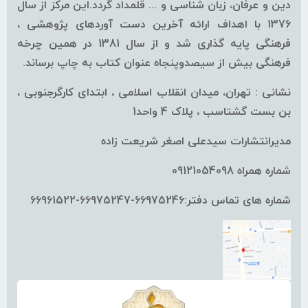
دین و عرفان، زبان شناسی و ... قلمداد گردد.این مرکز از سال
1376 با اهداف ارائه آخرین دست آوردهای پژوهشی ،
فرهنگی پایه گذاری شد و از سال 1381 در همین چرخه
فرهنگی بیش از سیصدوپنجاه عنوان کتاب به چاپ برساند.
نشانی : تهران، میدان انقلاب اسلامی ، ابتدای کارگرجنوبی ،
بن بست گشتاسب ، پلاک 4 واحد1
مدیرانتشارات سیدعلی اصغر شریعت زاده
شماره همراه 09121054098
شماره های تماس دفتر:66975246-66975247-66961522