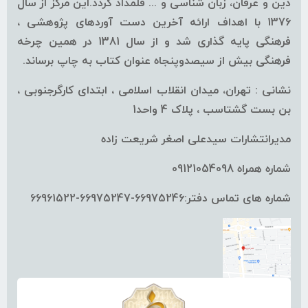
دین و عرفان، زبان شناسی و ... قلمداد گردد.این مرکز از سال
1376 با اهداف ارائه آخرین دست آوردهای پژوهشی ،
فرهنگی پایه گذاری شد و از سال 1381 در همین چرخه
فرهنگی بیش از سیصدوپنجاه عنوان کتاب به چاپ برساند.
نشانی : تهران، میدان انقلاب اسلامی ، ابتدای کارگرجنوبی ،
بن بست گشتاسب ، پلاک 4 واحد1
مدیرانتشارات سیدعلی اصغر شریعت زاده
شماره همراه 09121054098
شماره های تماس دفتر:66975246-66975247-66961522