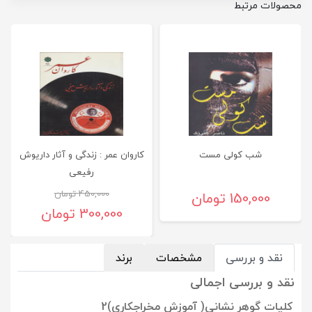
محصولات مرتبط
شب کولی مست
کاروان عمر : زندگی و آثار داریوش
رفیعی
150,000 تومان
450,000 تومان
300,000 تومان
نقد و بررسی
مشخصات
برند
نقد و بررسی اجمالی
کلیات گوهر نشانی( آموزش مخراجکاری)2