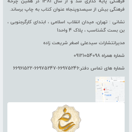
فرهنگی پایه گذاری شد و از سال 1381 در همین چرخه
فرهنگی بیش از سیصدوپنجاه عنوان کتاب به چاپ برساند.
نشانی : تهران، میدان انقلاب اسلامی ، ابتدای کارگرجنوبی ،
بن بست گشتاسب ، پلاک 4 واحد1
مدیرانتشارات سیدعلی اصغر شریعت زاده
شماره همراه 09121054098
شماره های تماس دفتر:66975246-66975247-66961522