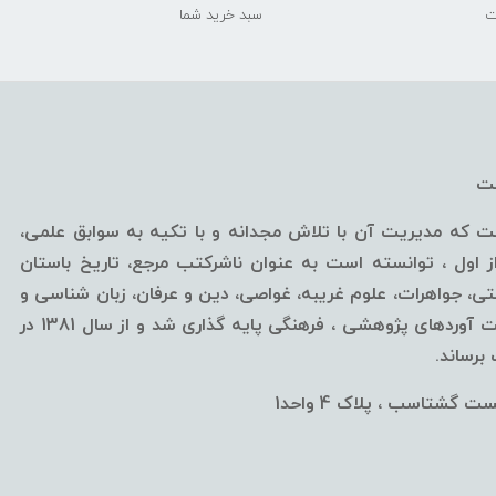
ت
سبد خرید شما
خت
ه مدیریت آن با تلاش مجدانه و با تکیه به سوابق علمی،
ول ، توانسته است به عنوان ناشرکتب مرجع، تاریخ باستان
، جواهرات، علوم غریبه، غواصی، دین و عرفان، زبان شناسی و
... قلمداد گردد.این مرکز از سال 1376 با اهداف ارائه آخرین دست آوردهای پژوهشی ، فرهنگی پایه گذاری شد و از سال 1381 در
رساند.
 گشتاسب ، پلاک 4 واحد1