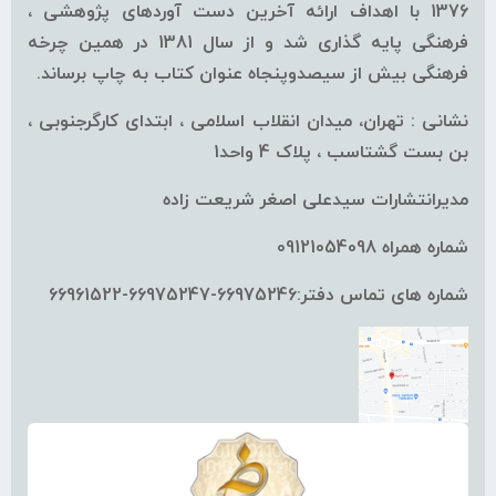
1376 با اهداف ارائه آخرین دست آوردهای پژوهشی ،
فرهنگی پایه گذاری شد و از سال 1381 در همین چرخه
فرهنگی بیش از سیصدوپنجاه عنوان کتاب به چاپ برساند.
نشانی : تهران، میدان انقلاب اسلامی ، ابتدای کارگرجنوبی ،
بن بست گشتاسب ، پلاک 4 واحد1
مدیرانتشارات سیدعلی اصغر شریعت زاده
شماره همراه 09121054098
شماره های تماس دفتر:66975246-66975247-66961522