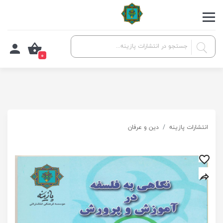
0
انتشارات پازینه
دین و عرفان