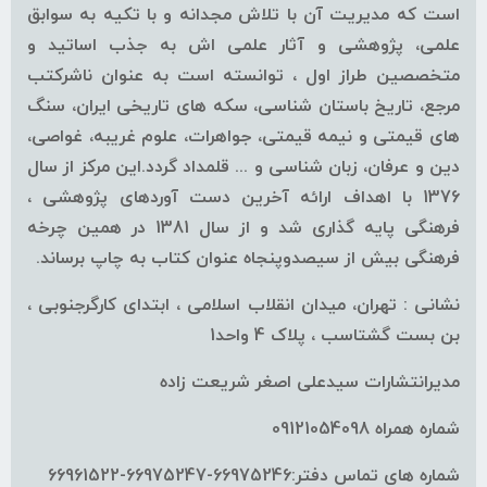
است که مدیریت آن با تلاش مجدانه و با تکیه به سوابق
علمی، پژوهشی و آثار علمی اش به جذب اساتید و
متخصصین طراز اول ، توانسته است به عنوان ناشرکتب
مرجع، تاریخ باستان شناسی، سکه های تاریخی ایران، سنگ
های قیمتی و نیمه قیمتی، جواهرات، علوم غریبه، غواصی،
دین و عرفان، زبان شناسی و ... قلمداد گردد.این مرکز از سال
1376 با اهداف ارائه آخرین دست آوردهای پژوهشی ،
فرهنگی پایه گذاری شد و از سال 1381 در همین چرخه
فرهنگی بیش از سیصدوپنجاه عنوان کتاب به چاپ برساند.
نشانی : تهران، میدان انقلاب اسلامی ، ابتدای کارگرجنوبی ،
بن بست گشتاسب ، پلاک 4 واحد1
مدیرانتشارات سیدعلی اصغر شریعت زاده
شماره همراه 09121054098
شماره های تماس دفتر:66975246-66975247-66961522