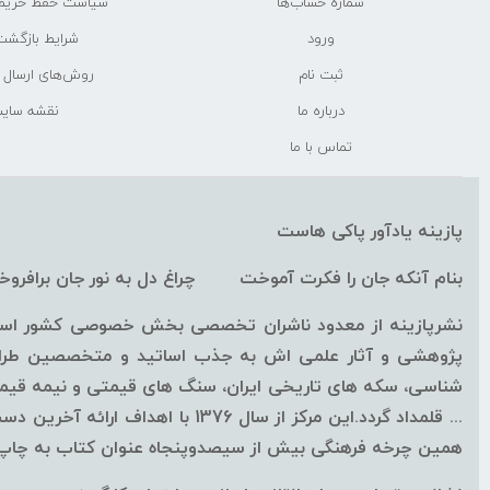
شماره حساب‌ها
سیاست حفظ حری
ورود
شرایط بازگشت 
ثبت نام
روش‌های ارسال
درباره ما
نقشه سای
تماس با ما
پازینه یادآور پاکی هاست
بنام آنکه جان را فکرت آموخت چراغ دل به نور جان برافرو
نشرپازینه از معدود ناشران تخصصی بخش خصوصی کشور است ک
پژوهشی و آثار علمی اش به جذب اساتید و متخصصین طراز ا
شناسی، سکه های تاریخی ایران، سنگ های قیمتی و نیمه قیمتی
همین چرخه فرهنگی بیش از سیصدوپنجاه عنوان کتاب به چاپ ب