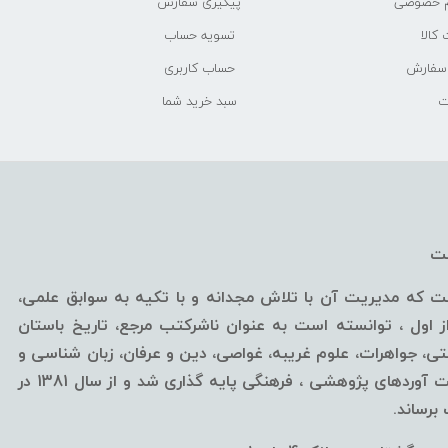
م خصوصی
پیگیری سفارش
کالا
تسویه حساب
 سفارش
حساب کاربری
ت
سبد خرید شما
خت
ه مدیریت آن با تلاش مجدانه و با تکیه به سوابق علمی،
ول ، توانسته است به عنوان ناشرکتب مرجع، تاریخ باستان
، جواهرات، علوم غریبه، غواصی، دین و عرفان، زبان شناسی و
... قلمداد گردد.این مرکز از سال 1376 با اهداف ارائه آخرین دست آوردهای پژوهشی ، فرهنگی پایه گذاری شد و از سال 1381 در
رساند.