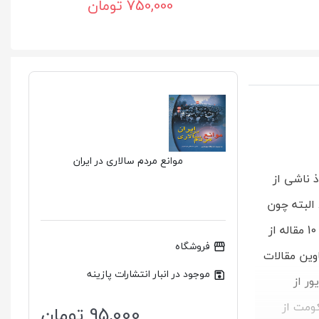
750,000 تومان
موانع مردم سالاری در ایران
 ناشی از
البته چون
آحاد ملت در یک موضوع خاص، اتفاق نظر ندارند، در حکومت مردم‌سالاری بر اساس نظر اکثریت مردم عمل می‌شود. کتاب حاضر حاوی 10 مقاله از
فروشگاه
 1384 و 1385 نگاشته شده است. عناوین مقالات
موجود در انبار انتشارات پازینه
ور از
کومت از
95,000 تومان