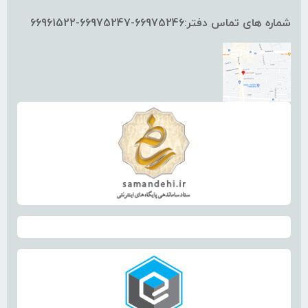
شماره های تماس دفتر:66975246-66975247-66961522