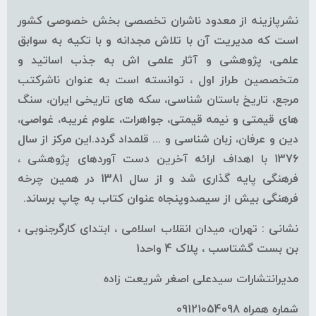
نشرپازینه از معدود ناشران تخصصی بخش خصوصی کشور
است که مدیریت آن با تلاش مجدانه و با تکیه به سوابق
علمی، پژوهشی و آثار علمی اش به جذب اساتید و
متخصصین طراز اول ، توانسته است به عنوان ناشرکتب
مرجع، تاریخ باستان شناسی، سکه های تاریخی ایران، سنگ
های قیمتی و نیمه قیمتی، جواهرات، علوم غریبه، غواصی،
دین و عرفان، زبان شناسی و ... قلمداد گردد.این مرکز از سال
1376 با اهداف ارائه آخرین دست آوردهای پژوهشی ،
فرهنگی پایه گذاری شد و از سال 1381 در همین چرخه
فرهنگی بیش از سیصدوپنجاه عنوان کتاب به چاپ برساند.
نشانی : تهران، میدان انقلاب اسلامی ، ابتدای کارگرجنوبی ،
بن بست گشتاسب ، پلاک 4 واحد1
مدیرانتشارات سیدعلی اصغر شریعت زاده
شماره همراه 09121054098