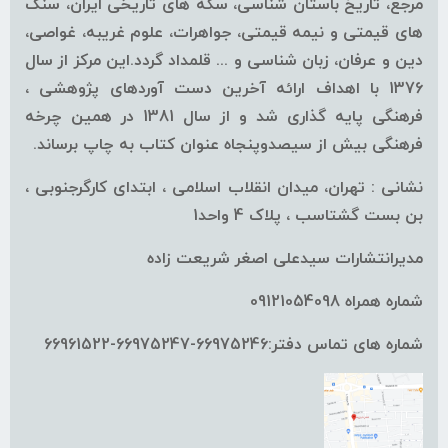
مرجع، تاریخ باستان شناسی، سکه های تاریخی ایران، سنگ
های قیمتی و نیمه قیمتی، جواهرات، علوم غریبه، غواصی،
دین و عرفان، زبان شناسی و ... قلمداد گردد.این مرکز از سال
1376 با اهداف ارائه آخرین دست آوردهای پژوهشی ،
فرهنگی پایه گذاری شد و از سال 1381 در همین چرخه
فرهنگی بیش از سیصدوپنجاه عنوان کتاب به چاپ برساند.
نشانی : تهران، میدان انقلاب اسلامی ، ابتدای کارگرجنوبی ،
بن بست گشتاسب ، پلاک 4 واحد1
مدیرانتشارات سیدعلی اصغر شریعت زاده
شماره همراه 09121054098
شماره های تماس دفتر:66975246-66975247-66961522