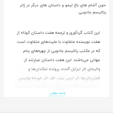
خون آشام های باغ لیمو و داستان های دیگر در ژانر
رئالیسم جادویی
این کتاب گردآوری و ترجمه هفت داستان کوتاه از
هفت نویسنده متفاوت با ملیت‌های متفاوت است
که در مکتب رئالیسم جادویی از چهره‌های بنام
جهانی می‌باشند. این هفت داستان عبارتند از:
والیمای اثر ایزابل آلنده، پرونده نمکدان‌ها و
فلفل‌پاش‌ها اثر ایمی بندر، الف اثر خورخه لوئیس
بورخس، خون‌آشام‌های باغ لیمو اثر کارن راسل،
ادامه مطلب
چاک‌مول اثر کارلوس فوئنتس، پیرمردی با بال‌های
بسیار بزرگ اثر گابریل گارسیا مارکز، و کینو اثر