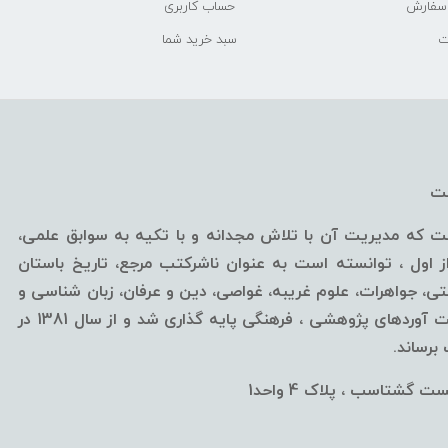
 سفارش
حساب کاربری
ت
سبد خرید شما
خت
ه مدیریت آن با تلاش مجدانه و با تکیه به سوابق علمی،
ول ، توانسته است به عنوان ناشرکتب مرجع، تاریخ باستان
، جواهرات، علوم غریبه، غواصی، دین و عرفان، زبان شناسی و
... قلمداد گردد.این مرکز از سال 1376 با اهداف ارائه آخرین دست آوردهای پژوهشی ، فرهنگی پایه گذاری شد و از سال 1381 در
رساند.
 گشتاسب ، پلاک 4 واحد1