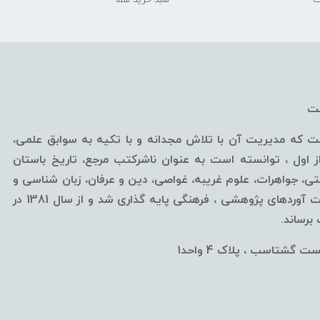
خت
ه مدیریت آن با تلاش مجدانه و با تکیه به سوابق علمی،
ول ، توانسته است به عنوان ناشرکتب مرجع، تاریخ باستان
، جواهرات، علوم غریبه، غواصی، دین و عرفان، زبان شناسی و
... قلمداد گردد.این مرکز از سال 1376 با اهداف ارائه آخرین دست آوردهای پژوهشی ، فرهنگی پایه گذاری شد و از سال 1381 در
رساند.
 گشتاسب ، پلاک 4 واحد1