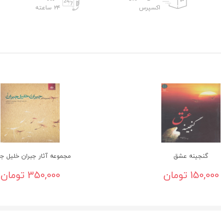
اکسپرس
۲۴ ساعته
گنجینه عشق
مجموعه آثار جبران خلیل جب
150,000 تومان
350,000 تومان