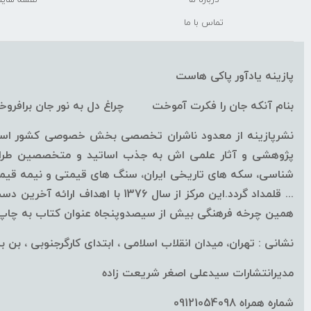
تماس با ما
پازینه یادآور پاکی هاست
بنام آنکه جان را فکرت آموخت چراغ دل به نور جان برافرو
نشرپازینه از معدود ناشران تخصصی بخش خصوصی کشور است ک
پژوهشی و آثار علمی اش به جذب اساتید و متخصصین طراز ا
شناسی، سکه های تاریخی ایران، سنگ های قیمتی و نیمه قیمتی
همین چرخه فرهنگی بیش از سیصدوپنجاه عنوان کتاب به چاپ ب
نشانی : تهران، میدان انقلاب اسلامی ، ابتدای کارگرجنوبی ، بن بست
مدیرانتشارات سیدعلی اصغر شریعت زاده
شماره همراه 09121054098