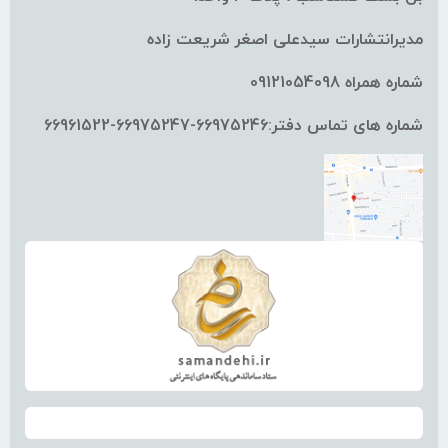
مدیرانتشارات سیدعلی اصغر شریعت زاده
شماره همراه 09121054098
شماره های تماس دفتر:66975246-66975247-66961522