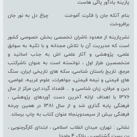
پازینه یادآور پاکی هاست
بنام آنکه جان را فکرت آموخت چراغ دل به نور جان
برافروخت
نشرپازینه از معدود ناشران تخصصی بخش خصوصی کشور
است که مدیریت آن با تلاش مجدانه و با تکیه به سوابق
علمی، پژوهشی و آثار علمی اش به جذب اساتید و
متخصصین طراز اول ، توانسته است به عنوان ناشرکتب
مرجع، تاریخ باستان شناسی، سکه های تاریخی ایران، سنگ
های قیمتی و نیمه قیمتی، جواهرات، علوم غریبه، غواصی،
دین و عرفان، زبان شناسی و ... قلمداد گردد.این مرکز از سال
1376 با اهداف ارائه آخرین دست آوردهای پژوهشی ،
فرهنگی پایه گذاری شد و از سال 1381 در همین چرخه
فرهنگی بیش از سیصدوپنجاه عنوان کتاب به چاپ برساند.
نشانی : تهران، میدان انقلاب اسلامی ، ابتدای کارگرجنوبی ،
بن بست گشتاسب ، پلاک 4 واحد1