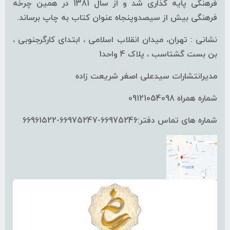
فرهنگی پایه گذاری شد و از سال 1381 در همین چرخه
فرهنگی بیش از سیصدوپنجاه عنوان کتاب به چاپ برساند.
نشانی : تهران، میدان انقلاب اسلامی ، ابتدای کارگرجنوبی ،
بن بست گشتاسب ، پلاک 4 واحد1
مدیرانتشارات سیدعلی اصغر شریعت زاده
شماره همراه 09121054098
شماره های تماس دفتر:66975246-66975247-66961522