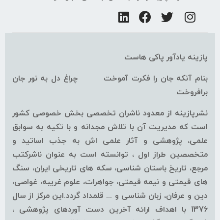
پازینه یادآور پاکی هاست
بنام آنکه جان را فکرت آموخت چراغ دل به نور جان
برافروخت
نشرپازینه از معدود ناشران تخصصی بخش خصوصی کشور
است که مدیریت آن با تلاش مجدانه و با تکیه به سوابق
علمی، پژوهشی و آثار علمی اش به جذب اساتید و
متخصصین طراز اول ، توانسته است به عنوان ناشرکتب
مرجع، تاریخ باستان شناسی، سکه های تاریخی ایران، سنگ
های قیمتی و نیمه قیمتی، جواهرات، علوم غریبه، غواصی،
دین و عرفان، زبان شناسی و ... قلمداد گردد.این مرکز از سال
1376 با اهداف ارائه آخرین دست آوردهای پژوهشی ،