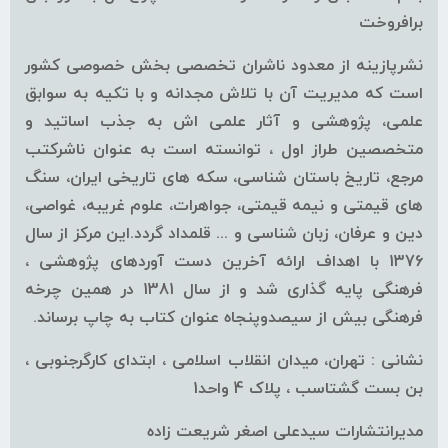
برافروخت
نشرپازینه از معدود ناشران تخصصی بخش خصوصی کشور
است که مدیریت آن با تلاش مجدانه و با تکیه به سوابق
علمی، پژوهشی و آثار علمی اش به جذب اساتید و
متخصصین طراز اول ، توانسته است به عنوان ناشرکتب
مرجع، تاریخ باستان شناسی، سکه های تاریخی ایران، سنگ
های قیمتی و نیمه قیمتی، جواهرات، علوم غریبه، غواصی،
دین و عرفان، زبان شناسی و ... قلمداد گردد.این مرکز از سال
1376 با اهداف ارائه آخرین دست آوردهای پژوهشی ،
فرهنگی پایه گذاری شد و از سال 1381 در همین چرخه
فرهنگی بیش از سیصدوپنجاه عنوان کتاب به چاپ برساند.
نشانی : تهران، میدان انقلاب اسلامی ، ابتدای کارگرجنوبی ،
بن بست گشتاسب ، پلاک 4 واحد1
مدیرانتشارات سیدعلی اصغر شریعت زاده