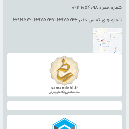
شماره همراه 09121054098
شماره های تماس دفتر:66975246-66975247-66961522