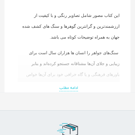
این کتاب مصور شامل تصاویر رنگی و با کیفیت از
ارزشمندترین و گرانترین گوهرها و سنگ های کشف شده
جهان به همراه توضیحات کوتاه می باشد.
سنگ‌های جواهر را انسان ها هزاران سال است برای
زیبایی و جلای آن‌ها مشتاقانه جستجو کرده‌اند و بنابر
باورهای فرهنگی و یا گاه خرافی خود برای آن‌ها خواص
درمانی اعجاب برانگیزی قائل بوده‌اند...
ادامه مطلب
گوهر سنگ‌ها در واقع بر اساس ساختار کریستالی خود، وزن
مخصوص، ضریب شکست، و دیگر خواص نوری، مانند
پلئوکروزیم ( پدیدهٔ چند رنگی ) دسته‌بندی می‌شوند. ویژگی
فیزیکی سختی، توسط مقیاس غیر خطی سختی موس