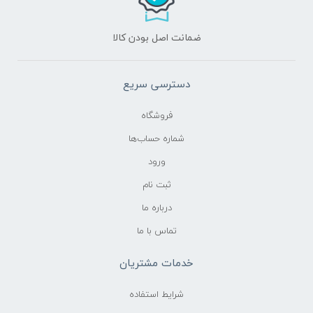
نوع تایلندی واریانس فعالیت داخلی و بصری را آشکار
ضمانت اصل بودن کالا
خواهد ساخت. زمانی که گوهر سنگ‌ها به حالت راف یا
تراش نخورده هستند، گوهرشناس ساختار بیرونی را مطالعه
دسترسی سریع
می‌کند؛ سنگ میزبان و تجمع کانی؛ و رنگ طبیعی و جلاء. در
فروشگاه
ابتدا، سنگ به وسیلهٔ رنگ آن، ضریب شکست، خاصیت
شماره حساب‌ها
بصری، وزن مخصوص، شاخص انکسار نور و آزمایش
ورود
ویژگی‌های درونی تحت بزرگنمایی شناسایی می‌شود.
ثبت نام
درباره ما
تماس با ما
خدمات مشتریان
شرایط استفاده