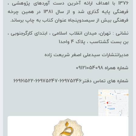
1376 با اهداف ارائه آخرین دست آوردهای پژوهشی ،
فرهنگی پایه گذاری شد و از سال 1381 در همین چرخه
فرهنگی بیش از سیصدوپنجاه عنوان کتاب به چاپ برساند.
نشانی : تهران، میدان انقلاب اسلامی ، ابتدای کارگرجنوبی ،
بن بست گشتاسب ، پلاک 4 واحد1
مدیرانتشارات سیدعلی اصغر شریعت زاده
شماره همراه 09121054098
شماره های تماس دفتر:66975246-66975247-66961522