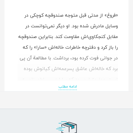
«فروغ» از مدتی قبل متوجه صندوقچه کوچکی در
وسایل مادرش شده بود. او دیگر نمی‌توانست در
مقابل کنجکاوی‌اش مقاومت کند. بنابراین صندوقچه
را باز کرد و دفترچه خاطرات خاله‌اش «سارا» را که
در جوانی فوت کرده بود، برداشت. با مطالعة آن پی
برد که خاله‌اش عاشق پسرعمه‌اش کیانوش بوده
است. موضوع این بود که سارا در پی اطمینان به
ادامه مطلب
عشق کیانوش دلباخته او می‌شود و در حالی که
هردوی آنها در رویای یک زندگی عاشقانه مشترک به
سر می‌بردند حوادثی به وقوع می‌پیوندد که تمام
رویاهای آنها را از بین می‌برد و هر دو ناکام از دنیا
می‌روند. سارا قبل از فوت، دفترچه خاطرات خود را