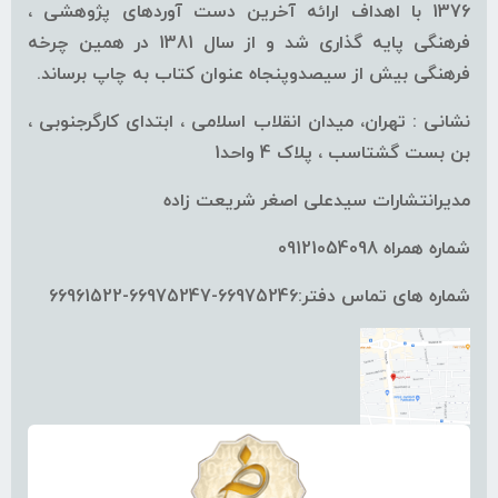
1376 با اهداف ارائه آخرین دست آوردهای پژوهشی ،
فرهنگی پایه گذاری شد و از سال 1381 در همین چرخه
فرهنگی بیش از سیصدوپنجاه عنوان کتاب به چاپ برساند.
نشانی : تهران، میدان انقلاب اسلامی ، ابتدای کارگرجنوبی ،
بن بست گشتاسب ، پلاک 4 واحد1
مدیرانتشارات سیدعلی اصغر شریعت زاده
شماره همراه 09121054098
شماره های تماس دفتر:66975246-66975247-66961522