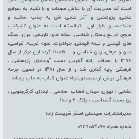
است که مدیریت آن با تلاش مجدانه و با تکیه به سوابق
علمی، پژوهشی و آثار علمی اش به جذب اساتید و
متخصصین طراز اول ، توانسته است به عنوان ناشرکتب
مرجع، تاریخ باستان شناسی، سکه های تاریخی ایران، سنگ
های قیمتی و نیمه قیمتی، جواهرات، علوم غریبه، غواصی،
دین و عرفان، زبان شناسی و ... قلمداد گردد.این مرکز از سال
1376 با اهداف ارائه آخرین دست آوردهای پژوهشی ،
فرهنگی پایه گذاری شد و از سال 1381 در همین چرخه
فرهنگی بیش از سیصدوپنجاه عنوان کتاب به چاپ برساند.
نشانی : تهران، میدان انقلاب اسلامی ، ابتدای کارگرجنوبی ،
بن بست گشتاسب ، پلاک 4 واحد1
مدیرانتشارات سیدعلی اصغر شریعت زاده
شماره همراه 09121054098