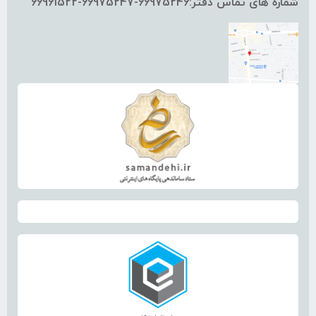
شماره های تماس دفتر:66975246-66975247-66961522