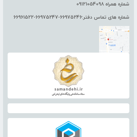
شماره همراه 09121054098
شماره های تماس دفتر:66975246-66975247-66961522