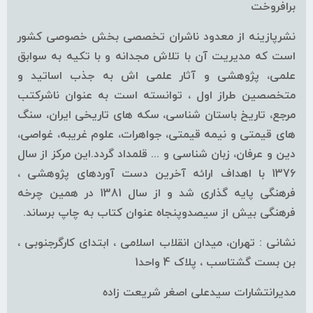
برافروخت
نشرپازینه از معدود ناشران تخصصی بخش خصوصی کشور
است که مدیریت آن با تلاش مجدانه و با تکیه به سوابق
علمی، پژوهشی و آثار علمی اش به جذب اساتید و
متخصصین طراز اول ، توانسته است به عنوان ناشرکتب
مرجع، تاریخ باستان شناسی، سکه های تاریخی ایران، سنگ
های قیمتی و نیمه قیمتی، جواهرات، علوم غریبه، غواصی،
دین و عرفان، زبان شناسی و ... قلمداد گردد.این مرکز از سال
1376 با اهداف ارائه آخرین دست آوردهای پژوهشی ،
فرهنگی پایه گذاری شد و از سال 1381 در همین چرخه
فرهنگی بیش از سیصدوپنجاه عنوان کتاب به چاپ برساند.
نشانی : تهران، میدان انقلاب اسلامی ، ابتدای کارگرجنوبی ،
بن بست گشتاسب ، پلاک 4 واحد1
مدیرانتشارات سیدعلی اصغر شریعت زاده