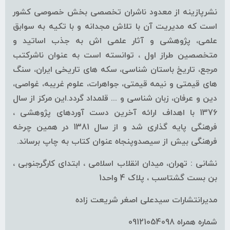
نشرپازینه از معدود ناشران تخصصی بخش خصوصی کشور
است که مدیریت آن با تلاش مجدانه و با تکیه به سوابق
علمی، پژوهشی و آثار علمی اش به جذب اساتید و
متخصصین طراز اول ، توانسته است به عنوان ناشرکتب
مرجع، تاریخ باستان شناسی، سکه های تاریخی ایران، سنگ
های قیمتی و نیمه قیمتی، جواهرات، علوم غریبه، غواصی،
دین و عرفان، زبان شناسی و ... قلمداد گردد.این مرکز از سال
1376 با اهداف ارائه آخرین دست آوردهای پژوهشی ،
فرهنگی پایه گذاری شد و از سال 1381 در همین چرخه
فرهنگی بیش از سیصدوپنجاه عنوان کتاب به چاپ برساند.
نشانی : تهران، میدان انقلاب اسلامی ، ابتدای کارگرجنوبی ،
بن بست گشتاسب ، پلاک 4 واحد1
مدیرانتشارات سیدعلی اصغر شریعت زاده
شماره همراه 09121054098