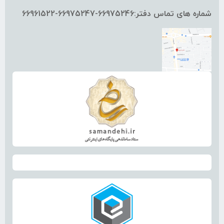
شماره های تماس دفتر:66975246-66975247-66961522