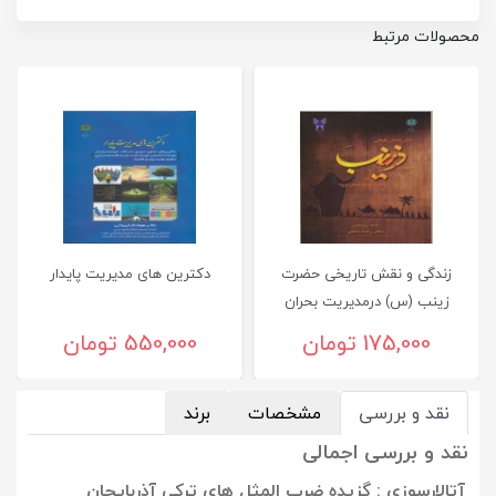
محصولات مرتبط
زندگی و نقش تاريخی حضرت
دکترین های مدیریت پایدار
زينب (س) درمديريت بحران
انقلاب كربلا
175,000 تومان
550,000 تومان
نقد و بررسی
مشخصات
برند
نقد و بررسی اجمالی
آتالارسوزی : گزیده ضرب المثل های ترکی آذربایجان