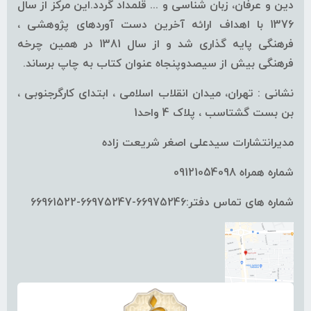
دین و عرفان، زبان شناسی و ... قلمداد گردد.این مرکز از سال
1376 با اهداف ارائه آخرین دست آوردهای پژوهشی ،
فرهنگی پایه گذاری شد و از سال 1381 در همین چرخه
فرهنگی بیش از سیصدوپنجاه عنوان کتاب به چاپ برساند.
نشانی : تهران، میدان انقلاب اسلامی ، ابتدای کارگرجنوبی ،
بن بست گشتاسب ، پلاک 4 واحد1
مدیرانتشارات سیدعلی اصغر شریعت زاده
شماره همراه 09121054098
شماره های تماس دفتر:66975246-66975247-66961522