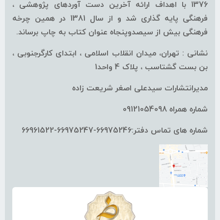
1376 با اهداف ارائه آخرین دست آوردهای پژوهشی ،
فرهنگی پایه گذاری شد و از سال 1381 در همین چرخه
فرهنگی بیش از سیصدوپنجاه عنوان کتاب به چاپ برساند.
نشانی : تهران، میدان انقلاب اسلامی ، ابتدای کارگرجنوبی ،
بن بست گشتاسب ، پلاک 4 واحد1
مدیرانتشارات سیدعلی اصغر شریعت زاده
شماره همراه 09121054098
شماره های تماس دفتر:66975246-66975247-66961522