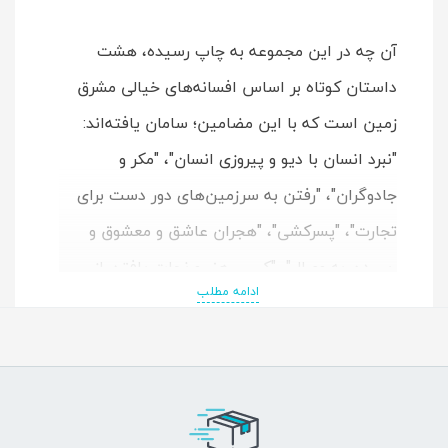
آن چه در این مجموعه به چاپ رسیده، هشت
داستان کوتاه بر اساس افسانه‌های خیالی مشرق
زمین است که با این مضامین؛ سامان یافته‌اند:
"نبرد انسان با دیو و پیروزی انسان"، "مکر و
جادوگران"، "رفتن به سرزمین‌های دور دست برای
تجارت"، "پسرکشی"، "هجران عاشق و معشوق و
رسیدن به وصال"، "کسب هنر و نجات یافتن از
ادامه مطلب
مرگ" و "دوری پدر از پسر از بدو تولد و شناختن او
در زمان بزرگسالی بر اساس نشانه‌ای از دوران
کودکی".