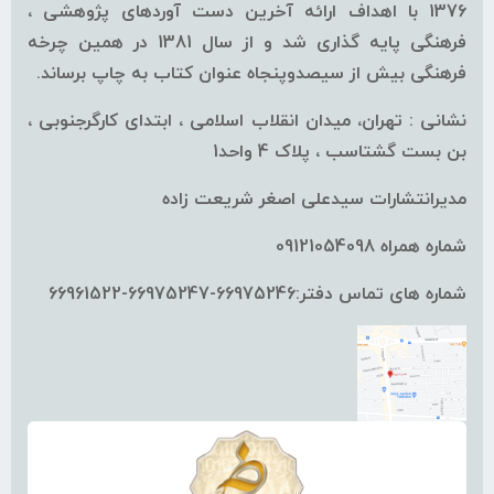
1376 با اهداف ارائه آخرین دست آوردهای پژوهشی ،
فرهنگی پایه گذاری شد و از سال 1381 در همین چرخه
فرهنگی بیش از سیصدوپنجاه عنوان کتاب به چاپ برساند.
نشانی : تهران، میدان انقلاب اسلامی ، ابتدای کارگرجنوبی ،
بن بست گشتاسب ، پلاک 4 واحد1
مدیرانتشارات سیدعلی اصغر شریعت زاده
شماره همراه 09121054098
شماره های تماس دفتر:66975246-66975247-66961522