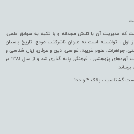
خت
ه مدیریت آن با تلاش مجدانه و با تکیه به سوابق علمی،
ول ، توانسته است به عنوان ناشرکتب مرجع، تاریخ باستان
، جواهرات، علوم غریبه، غواصی، دین و عرفان، زبان شناسی و
... قلمداد گردد.این مرکز از سال 1376 با اهداف ارائه آخرین دست آوردهای پژوهشی ، فرهنگی پایه گذاری شد و از سال 1381 در
رساند.
 گشتاسب ، پلاک 4 واحد1