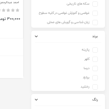
احمد عبدالرحمن
سکه های تاریخی
غواصی و آموزش غواصی در کلیه سطوح
300,000 تومان
زبان شناسی و گویش های محلی
دین و عرفان
برند
تاریخ و باستان شناسی
پازینه
اندرزهای جاویدان
کلهر
حقوق و علوم سیاسی
درسا
روان شناسی
برناراد
مردم شناسی
رخشید
سنگ های قیمتی و جواهرات و
جواهرشناسی
سازمان میراث فرهنگی کشور
رنگ
گردشگری
انجمن آثار و مفاخر فرهنگی
کامپیوتر