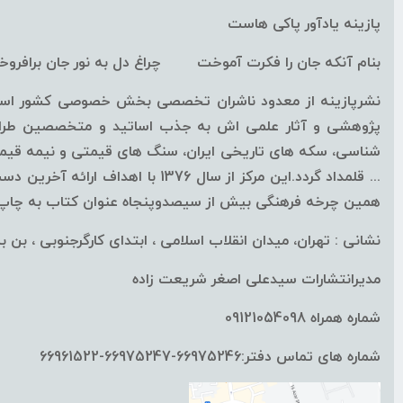
زرد - سفید
پازینه یادآور پاکی هاست
سفید - مشکی - قرمز
بنام آنکه جان را فکرت آموخت چراغ دل به نور جان برافرو
نارنجی - مشکی
نشرپازینه از معدود ناشران تخصصی بخش خصوصی کشور است ک
نقره‌ای - قرمز
پژوهشی و آثار علمی اش به جذب اساتید و متخصصین طراز ا
سفید
شناسی، سکه های تاریخی ایران، سنگ های قیمتی و نیمه قیمتی
قرمز- مشکی-نقره‌ای
همین چرخه فرهنگی بیش از سیصدوپنجاه عنوان کتاب به چاپ ب
سفید - نقره‌ای
نشانی : تهران، میدان انقلاب اسلامی ، ابتدای کارگرجنوبی ، بن بست
زرد - نقره‌ای
قهوه‌ای - نقره‌ای
مدیرانتشارات سیدعلی اصغر شریعت زاده
آبی -نقره‌ای
شماره همراه 09121054098
آبی-نقره‌ای-مشکی
شماره های تماس دفتر:66975246-66975247-66961522
طلایی