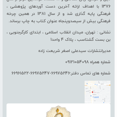
1376 با اهداف ارائه آخرین دست آوردهای پژوهشی ،
فرهنگی پایه گذاری شد و از سال 1381 در همین چرخه
فرهنگی بیش از سیصدوپنجاه عنوان کتاب به چاپ برساند.
نشانی : تهران، میدان انقلاب اسلامی ، ابتدای کارگرجنوبی ،
بن بست گشتاسب ، پلاک 4 واحد1
مدیرانتشارات سیدعلی اصغر شریعت زاده
شماره همراه 09121054098
شماره های تماس دفتر:66975246-66975247-66961522