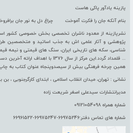
زرد - سفید
پازینه یادآور پاکی هاست
سفید - مشکی - قرمز
بنام آنکه جان را فکرت آموخت چراغ دل به نور جان برافرو
نارنجی - مشکی
نشرپازینه از معدود ناشران تخصصی بخش خصوصی کشور است ک
نقره‌ای - قرمز
پژوهشی و آثار علمی اش به جذب اساتید و متخصصین طراز ا
سفید
شناسی، سکه های تاریخی ایران، سنگ های قیمتی و نیمه قیمتی
قرمز- مشکی-نقره‌ای
همین چرخه فرهنگی بیش از سیصدوپنجاه عنوان کتاب به چاپ ب
سفید - نقره‌ای
نشانی : تهران، میدان انقلاب اسلامی ، ابتدای کارگرجنوبی ، بن بست
زرد - نقره‌ای
قهوه‌ای - نقره‌ای
مدیرانتشارات سیدعلی اصغر شریعت زاده
آبی -نقره‌ای
شماره همراه 09121054098
آبی-نقره‌ای-مشکی
شماره های تماس دفتر:66975246-66975247-66961522
طلایی