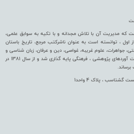
خت
ه مدیریت آن با تلاش مجدانه و با تکیه به سوابق علمی،
ول ، توانسته است به عنوان ناشرکتب مرجع، تاریخ باستان
، جواهرات، علوم غریبه، غواصی، دین و عرفان، زبان شناسی و
... قلمداد گردد.این مرکز از سال 1376 با اهداف ارائه آخرین دست آوردهای پژوهشی ، فرهنگی پایه گذاری شد و از سال 1381 در
رساند.
 گشتاسب ، پلاک 4 واحد1