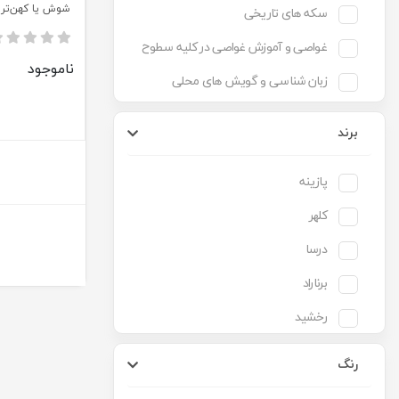
شوش یا کهن‌تر
سکه های تاریخی
غواصی و آموزش غواصی در کلیه سطوح
ناموجود
زبان شناسی و گویش های محلی
دین و عرفان
برند
تاریخ و باستان شناسی
پازینه
اندرزهای جاویدان
کلهر
حقوق و علوم سیاسی
درسا
روان شناسی
برناراد
مردم شناسی
رخشید
سنگ های قیمتی و جواهرات و
جواهرشناسی
سازمان میراث فرهنگی کشور
رنگ
گردشگری
انجمن آثار و مفاخر فرهنگی
کامپیوتر